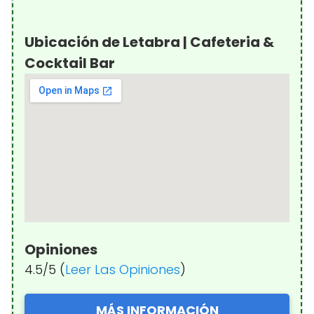
Ubicación de Letabra | Cafeteria &
Cocktail Bar
Opiniones
4.5/5 (
Leer Las Opiniones
)
MÁS INFORMACIÓN