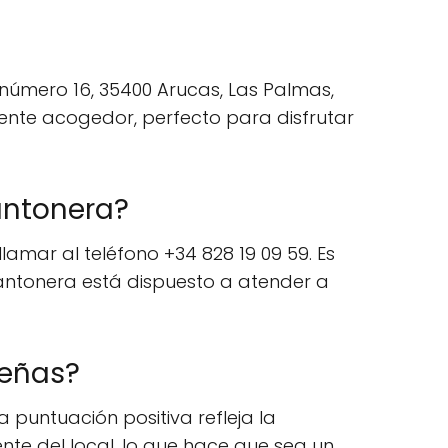
 número 16, 35400 Arucas, Las Palmas,
iente acogedor, perfecto para disfrutar
antonera?
amar al teléfono +34 828 19 09 59. Es
Cantonera está dispuesto a atender a
señas?
 puntuación positiva refleja la
ente del local, lo que hace que sea un