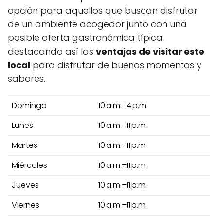
opción para aquellos que buscan disfrutar
de un ambiente acogedor junto con una
posible oferta gastronómica típica,
destacando así las
ventajas de visitar este
local
para disfrutar de buenos momentos y
sabores.
Domingo
10 a.m.–4 p.m.
Lunes
10 a.m.–11 p.m.
Martes
10 a.m.–11 p.m.
Miércoles
10 a.m.–11 p.m.
Jueves
10 a.m.–11 p.m.
Viernes
10 a.m.–11 p.m.