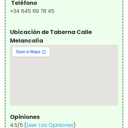
Teléfono
+34 645 69 78 45
Ubicación de Taberna Calle
Melancolía
Opiniones
4.5/5 (
Leer Las Opiniones
)