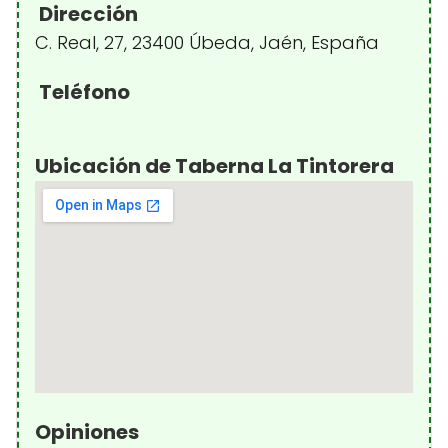
Dirección
C. Real, 27, 23400 Úbeda, Jaén, España
Teléfono
Ubicación de Taberna La Tintorera
Opiniones