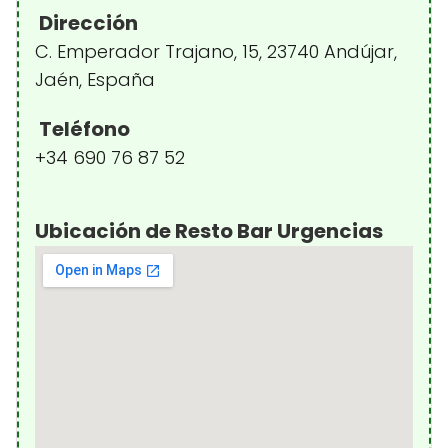
Dirección
C. Emperador Trajano, 15, 23740 Andújar,
Jaén, España
Teléfono
+34 690 76 87 52
Ubicación de Resto Bar Urgencias