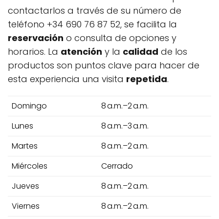
contactarlos a través de su número de
teléfono +34 690 76 87 52, se facilita la
reservación
o consulta de opciones y
horarios. La
atención
y la
calidad
de los
productos son puntos clave para hacer de
esta experiencia una visita
repetida
.
Domingo
8 a.m.–2 a.m.
Lunes
8 a.m.–3 a.m.
Martes
8 a.m.–2 a.m.
Miércoles
Cerrado
Jueves
8 a.m.–2 a.m.
Viernes
8 a.m.–2 a.m.