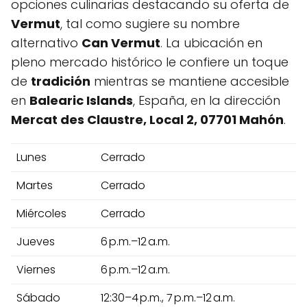
opciones culinarias destacando su oferta de
Vermut
, tal como sugiere su nombre
alternativo
Can Vermut
. La ubicación en
pleno mercado histórico le confiere un toque
de
tradición
mientras se mantiene accesible
en
Balearic Islands
, España, en la dirección
Mercat des Claustre, Local 2, 07701 Mahón
.
Lunes
Cerrado
Martes
Cerrado
Miércoles
Cerrado
Jueves
6 p.m.–12 a.m.
Viernes
6 p.m.–12 a.m.
Sábado
12:30–4 p.m., 7 p.m.–12 a.m.