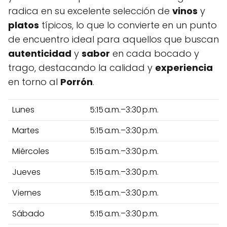
radica en su excelente selección de
vinos
y
platos
típicos, lo que lo convierte en un punto
de encuentro ideal para aquellos que buscan
autenticidad
y
sabor
en cada bocado y
trago, destacando la calidad y
experiencia
en torno al
Porrón
.
Lunes
5:15 a.m.–3:30 p.m.
Martes
5:15 a.m.–3:30 p.m.
Miércoles
5:15 a.m.–3:30 p.m.
Jueves
5:15 a.m.–3:30 p.m.
Viernes
5:15 a.m.–3:30 p.m.
Sábado
5:15 a.m.–3:30 p.m.