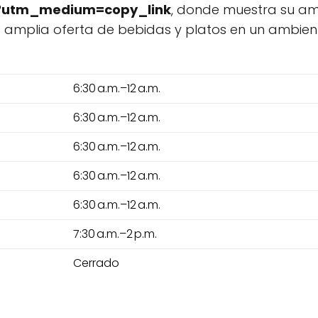
r?utm_medium=copy_link
, donde muestra su am
una amplia oferta de bebidas y platos en un ambie
6:30 a.m.–12 a.m.
6:30 a.m.–12 a.m.
6:30 a.m.–12 a.m.
6:30 a.m.–12 a.m.
6:30 a.m.–12 a.m.
7:30 a.m.–2 p.m.
Cerrado