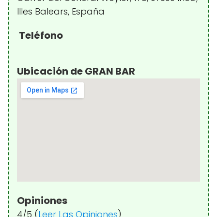
Illes Balears, España
Teléfono
Ubicación de GRAN BAR
Opiniones
4/5 (
Leer Las Opiniones
)