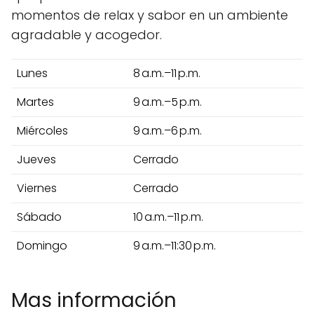
momentos de relax y sabor en un ambiente
agradable y acogedor.
Lunes
8 a.m.–11 p.m.
Martes
9 a.m.–5 p.m.
Miércoles
9 a.m.–6 p.m.
Jueves
Cerrado
Viernes
Cerrado
Sábado
10 a.m.–11 p.m.
Domingo
9 a.m.–11:30 p.m.
Mas información