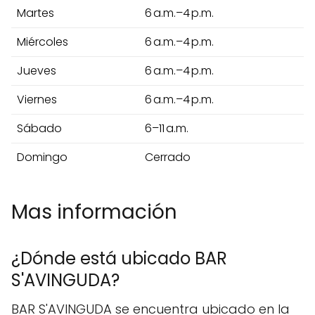
Martes
6 a.m.–4 p.m.
Miércoles
6 a.m.–4 p.m.
Jueves
6 a.m.–4 p.m.
Viernes
6 a.m.–4 p.m.
Sábado
6–11 a.m.
Domingo
Cerrado
Mas información
¿Dónde está ubicado BAR
S'AVINGUDA?
BAR S'AVINGUDA se encuentra ubicado en la