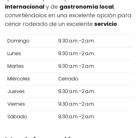
internacional
y de
gastronomía local
,
convirtiéndolos en una excelente opción para
cenar rodeado de un excelente
servicio
.
Domingo
9:30 a.m.–2 a.m.
Lunes
9:30 a.m.–2 a.m.
Martes
9:30 a.m.–2 a.m.
Miércoles
Cerrado
Jueves
9:30 a.m.–2 a.m.
Viernes
9:30 a.m.–2 a.m.
Sábado
9:30 a.m.–2 a.m.