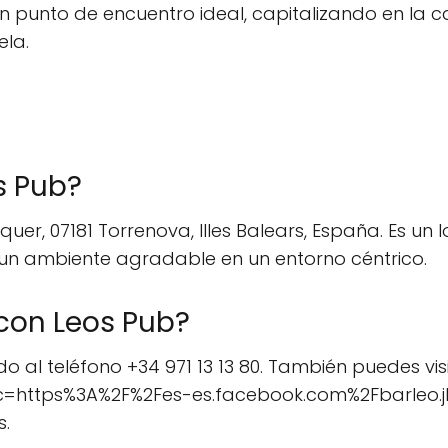
n punto de encuentro ideal, capitalizando en la c
ela.
s Pub?
uer, 07181 Torrenova, Illes Balears, España. Es un 
 un ambiente agradable en un entorno céntrico.
con Leos Pub?
al teléfono +34 971 13 13 80. También puedes visi
rc=https%3A%2F%2Fes-es.facebook.com%2Fbarleo.j
s.