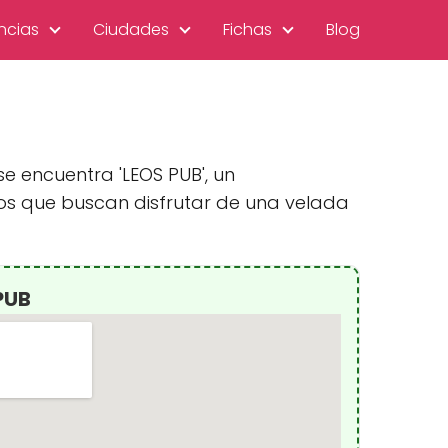
ncias
Ciudades
Fichas
Blog
se encuentra 'LEOS PUB', un
os que buscan disfrutar de una velada
PUB