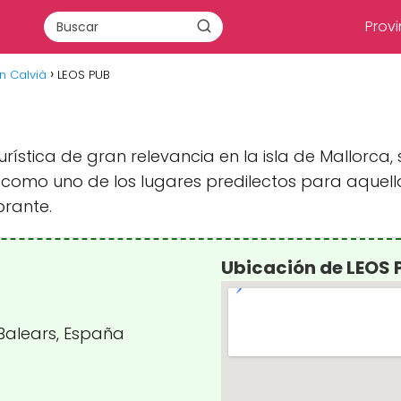
Provi
n Calvià
LEOS PUB
rística de gran relevancia en la isla de Mallorca, 
 como uno de los lugares predilectos para aquell
brante.
Ubicación de LEOS 
 Balears, España