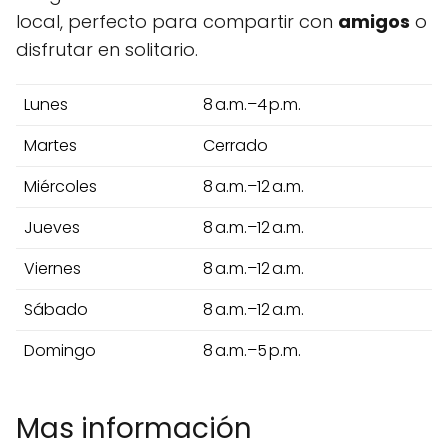
local, perfecto para compartir con
amigos
o
disfrutar en solitario.
Lunes
8 a.m.–4 p.m.
Martes
Cerrado
Miércoles
8 a.m.–12 a.m.
Jueves
8 a.m.–12 a.m.
Viernes
8 a.m.–12 a.m.
Sábado
8 a.m.–12 a.m.
Domingo
8 a.m.–5 p.m.
Mas información