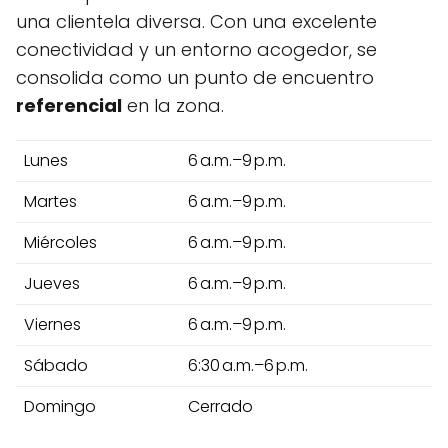
una clientela diversa. Con una excelente
conectividad y un entorno acogedor, se
consolida como un punto de encuentro
referencial
en la zona.
Lunes
6 a.m.–9 p.m.
Martes
6 a.m.–9 p.m.
Miércoles
6 a.m.–9 p.m.
Jueves
6 a.m.–9 p.m.
Viernes
6 a.m.–9 p.m.
Sábado
6:30 a.m.–6 p.m.
Domingo
Cerrado