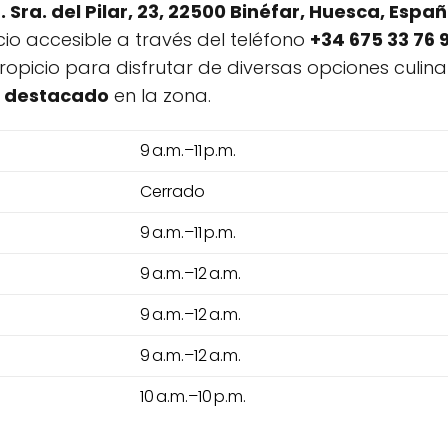
. Sra. del Pilar, 23, 22500 Binéfar, Huesca, Espa
cio accesible a través del teléfono
+34 675 33 76 
picio para disfrutar de diversas opciones culina
l destacado
en la zona.
9 a.m.–11 p.m.
Cerrado
9 a.m.–11 p.m.
9 a.m.–12 a.m.
9 a.m.–12 a.m.
9 a.m.–12 a.m.
10 a.m.–10 p.m.