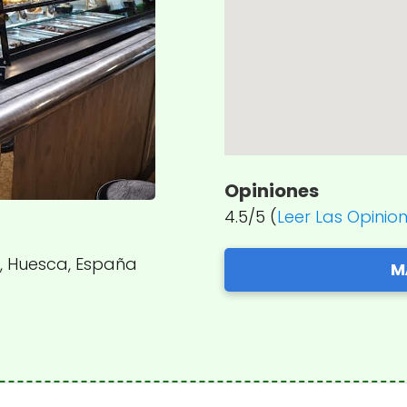
Opiniones
4.5/5 (
Leer Las Opinio
far, Huesca, España
M