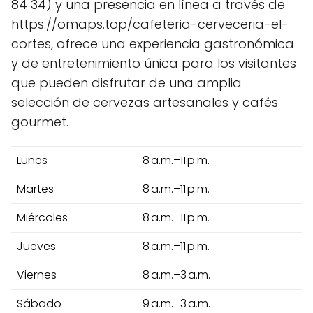
84 34) y una presencia en línea a través de
https://omaps.top/cafeteria-cerveceria-el-
cortes, ofrece una experiencia gastronómica
y de entretenimiento única para los visitantes
que pueden disfrutar de una amplia
selección de cervezas artesanales y cafés
gourmet.
Lunes
8 a.m.–11 p.m.
Martes
8 a.m.–11 p.m.
Miércoles
8 a.m.–11 p.m.
Jueves
8 a.m.–11 p.m.
Viernes
8 a.m.–3 a.m.
Sábado
9 a.m.–3 a.m.