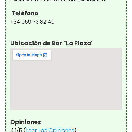
Teléfono
+34 959 73 82 49
Ubicación de Bar "La Plaza"
Opiniones
4.1/5 (
Leer Las Opiniones
)