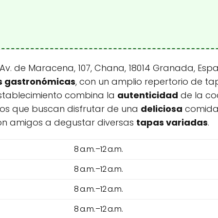
 Av. de Maracena, 107, Chana, 18014 Granada, Es
s gastronómicas
, con un amplio repertorio de ta
establecimiento combina la
autenticidad
de la co
los que buscan disfrutar de una
deliciosa
comida
on amigos a degustar diversas
tapas variadas
.
8 a.m.–12 a.m.
8 a.m.–12 a.m.
8 a.m.–12 a.m.
8 a.m.–12 a.m.