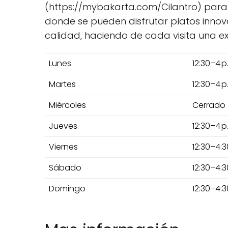
(https://mybakarta.com/Cilantro) para
donde se pueden disfrutar platos innova
calidad, haciendo de cada visita una exp
Lunes
12:30–4 p.
Martes
12:30–4 p.
Miércoles
Cerrado
Jueves
12:30–4 p.
Viernes
12:30–4:3
Sábado
12:30–4:30
Domingo
12:30–4:30