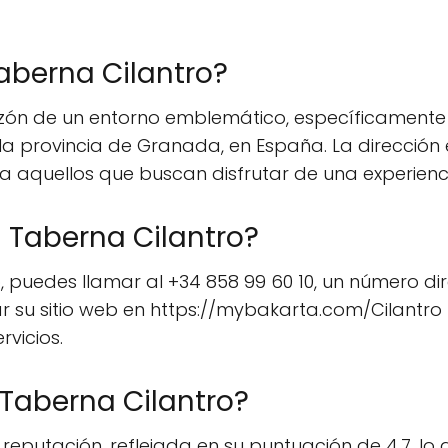
aberna Cilantro?
zón de un entorno emblemático, específicamente e
a la provincia de Granada, en España. La dirección
a aquellos que buscan disfrutar de una experienci
a Taberna Cilantro?
 puedes llamar al +34 858 99 60 10, un número dire
r su sitio web en https://mybakarta.com/Cilantro
vicios.
 Taberna Cilantro?
reputación, reflejada en su puntuación de 4.7, lo q