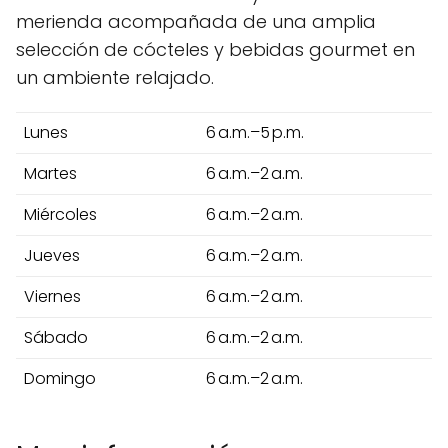
merienda acompañada de una amplia
selección de cócteles y bebidas gourmet en
un ambiente relajado.
Lunes
6 a.m.–5 p.m.
Martes
6 a.m.–2 a.m.
Miércoles
6 a.m.–2 a.m.
Jueves
6 a.m.–2 a.m.
Viernes
6 a.m.–2 a.m.
Sábado
6 a.m.–2 a.m.
Domingo
6 a.m.–2 a.m.