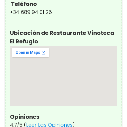
Teléfono
+34 689 94 01 26
Ubicación de Restaurante Vinoteca
El Refugio
Opiniones
4.7/5 (
Leer Las Opiniones
)