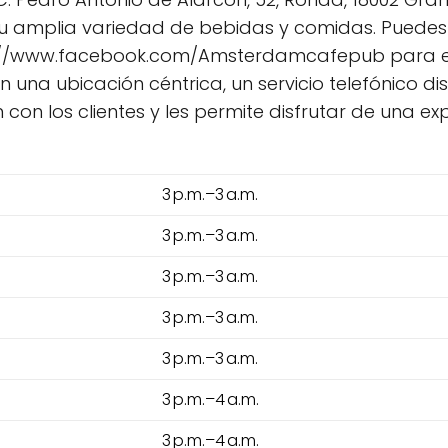
 amplia variedad de bebidas y comidas. Puedes 
ps://www.facebook.com/Amsterdamcafepub para es
en una ubicación céntrica, un servicio telefónico d
ón con los clientes y les permite disfrutar de una 
3 p.m.–3 a.m.
3 p.m.–3 a.m.
3 p.m.–3 a.m.
3 p.m.–3 a.m.
3 p.m.–3 a.m.
3 p.m.–4 a.m.
3 p.m.–4 a.m.