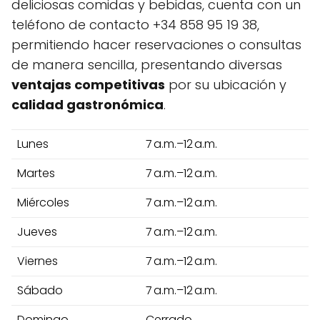
deliciosas comidas y bebidas, cuenta con un
teléfono de contacto +34 858 95 19 38,
permitiendo hacer reservaciones o consultas
de manera sencilla, presentando diversas
ventajas competitivas
por su ubicación y
calidad gastronómica
.
Lunes
7 a.m.–12 a.m.
Martes
7 a.m.–12 a.m.
Miércoles
7 a.m.–12 a.m.
Jueves
7 a.m.–12 a.m.
Viernes
7 a.m.–12 a.m.
Sábado
7 a.m.–12 a.m.
Domingo
Cerrado