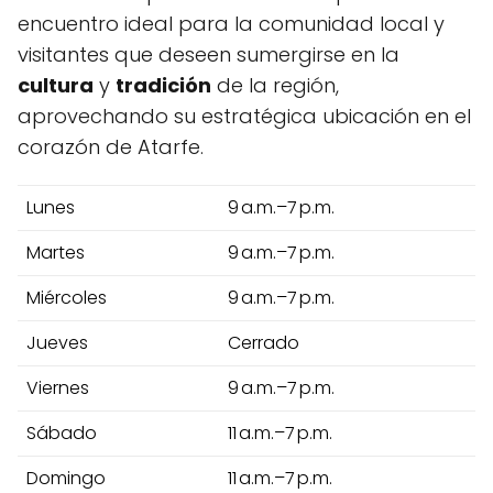
encuentro ideal para la comunidad local y
visitantes que deseen sumergirse en la
cultura
y
tradición
de la región,
aprovechando su estratégica ubicación en el
corazón de Atarfe.
Lunes
9 a.m.–7 p.m.
Martes
9 a.m.–7 p.m.
Miércoles
9 a.m.–7 p.m.
Jueves
Cerrado
Viernes
9 a.m.–7 p.m.
Sábado
11 a.m.–7 p.m.
Domingo
11 a.m.–7 p.m.