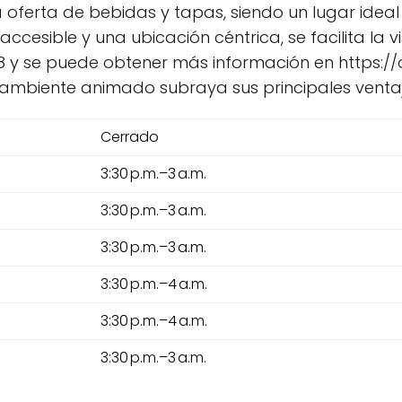
oferta de bebidas y tapas, siendo un lugar ideal
ccesible y una ubicación céntrica, se facilita la 
 88 y se puede obtener más información en https
 ambiente animado subraya sus principales ventaj
Cerrado
3:30 p.m.–3 a.m.
3:30 p.m.–3 a.m.
3:30 p.m.–3 a.m.
3:30 p.m.–4 a.m.
3:30 p.m.–4 a.m.
3:30 p.m.–3 a.m.