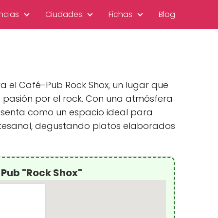
ncias
Ciudades
Fichas
Blog
ra el Café-Pub Rock Shox, un lugar que
a pasión por el rock. Con una atmósfera
esenta como un espacio ideal para
rtesanal, degustando platos elaborados
-Pub "Rock Shox"