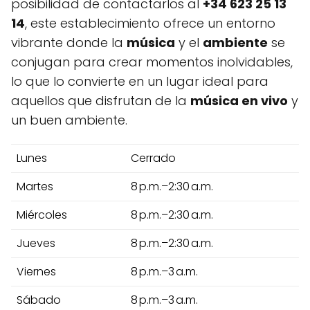
posibilidad de contactarlos al
+34 623 25 13
14
, este establecimiento ofrece un entorno
vibrante donde la
música
y el
ambiente
se
conjugan para crear momentos inolvidables,
lo que lo convierte en un lugar ideal para
aquellos que disfrutan de la
música en vivo
y
un buen ambiente.
Lunes
Cerrado
Martes
8 p.m.–2:30 a.m.
Miércoles
8 p.m.–2:30 a.m.
Jueves
8 p.m.–2:30 a.m.
Viernes
8 p.m.–3 a.m.
Sábado
8 p.m.–3 a.m.