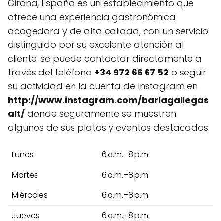
Girona, España es un establecimiento que
ofrece una experiencia gastronómica
acogedora y de alta calidad, con un servicio
distinguido por su excelente atención al
cliente; se puede contactar directamente a
través del teléfono
+34 972 66 67 52
o seguir
su actividad en la cuenta de Instagram en
http://www.instagram.com/barlagallegas
alt/
donde seguramente se muestren
algunos de sus platos y eventos destacados.
Lunes
6 a.m.–8 p.m.
Martes
6 a.m.–8 p.m.
Miércoles
6 a.m.–8 p.m.
Jueves
6 a.m.–8 p.m.