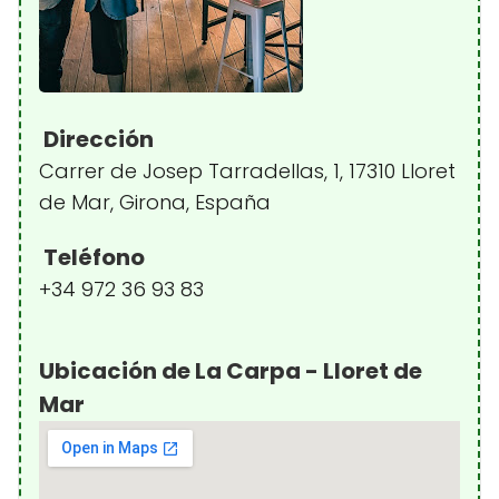
Dirección
Carrer de Josep Tarradellas, 1, 17310 Lloret
de Mar, Girona, España
Teléfono
+34 972 36 93 83
Ubicación de La Carpa - Lloret de
Mar