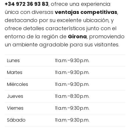
+34 972 36 93 83
, ofrece una experiencia
única con diversas
ventajas competitivas
,
destacando por su excelente ubicación, y
ofrece detalles característicos junto con el
entorno de la región de
Girona
, promoviendo
un ambiente agradable para sus visitantes.
Lunes
11 a.m.–9:30 p.m.
Martes
11 a.m.–9:30 p.m.
Miércoles
11 a.m.–9:30 p.m.
Jueves
11 a.m.–8:30 p.m.
Viernes
11 a.m.–9:30 p.m.
Sábado
11 a.m.–9:30 p.m.