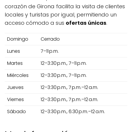
corazón de Girona facilita la visita de clientes
locales y turistas por igual, permitiendo un
acceso cómodo a sus
ofertas únicas
.
Domingo
Cerrado
Lunes
7–11 p.m.
Martes
12–3:30 p.m., 7–11 p.m.
Miércoles
12–3:30 p.m., 7–11 p.m.
Jueves
12–3:30 p.m., 7 p.m.–12 a.m.
Viernes
12–3:30 p.m., 7 p.m.–12 a.m.
Sábado
12–3:30 p.m., 6:30 p.m.–12 a.m.