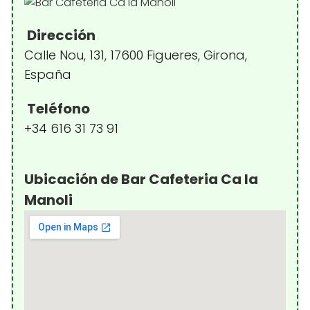
Dirección
Calle Nou, 131, 17600 Figueres, Girona,
España
Teléfono
+34 616 31 73 91
Ubicación de Bar Cafeteria Ca la
Manoli