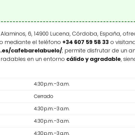
l. Alaminos, 6, 14900 Lucena, Córdoba, España, of
so mediante el teléfono
+34 607 59 58 33
o visitan
d.es/cafebarelabuelo/
; permite disfrutar de un 
radables en un entorno
cálido y agradable
, sie
4:30 p.m.–3 a.m.
Cerrado
4:30 p.m.–3 a.m.
4:30 p.m.–3 a.m.
4:30 p.m.–3 a.m.