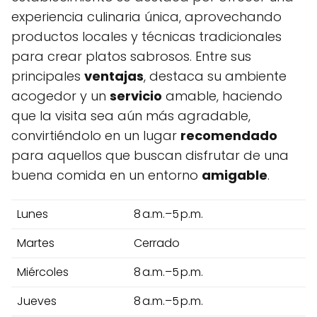
experiencia culinaria única, aprovechando
productos locales y técnicas tradicionales
para crear platos sabrosos. Entre sus
principales
ventajas
, destaca su ambiente
acogedor y un
servicio
amable, haciendo
que la visita sea aún más agradable,
convirtiéndolo en un lugar
recomendado
para aquellos que buscan disfrutar de una
buena comida en un entorno
amigable
.
Lunes
8 a.m.–5 p.m.
Martes
Cerrado
Miércoles
8 a.m.–5 p.m.
Jueves
8 a.m.–5 p.m.