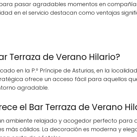
l para pasar agradables momentos en compañía d
idad en el servicio destacan como ventajas signif
r Terraza de Verano Hilario?
icado en la P.º Príncipe de Asturias, en la localid
tratégica ofrece un acceso fácil para aquellos qu
ntorno agradable.
ece el Bar Terraza de Verano Hil
e un ambiente relajado y acogedor perfecto para d
ses más cálidos. La decoración es moderna y eleg