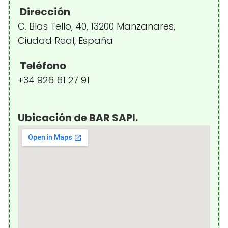
Dirección
C. Blas Tello, 40, 13200 Manzanares,
Ciudad Real, España
Teléfono
+34 926 61 27 91
Ubicación de BAR SAPI.