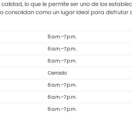
a calidad, lo que le permite ser uno de los establ
lo consolidan como un lugar ideal para disfrutar
6 a.m.–7 p.m.
6 a.m.–7 p.m.
6 a.m.–7 p.m.
Cerrado
6 a.m.–7 p.m.
6 a.m.–7 p.m.
6 a.m.–7 p.m.