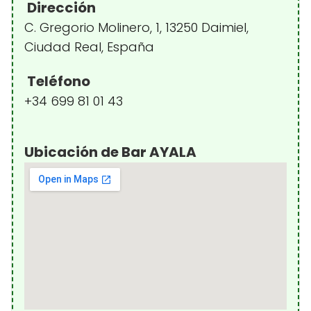
Dirección
C. Gregorio Molinero, 1, 13250 Daimiel,
Ciudad Real, España
Teléfono
+34 699 81 01 43
Ubicación de Bar AYALA