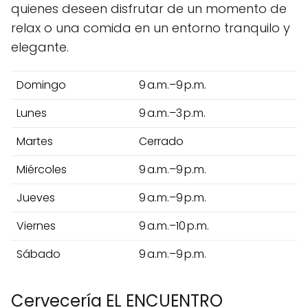
quienes deseen disfrutar de un momento de
relax o una comida en un entorno tranquilo y
elegante.
Domingo
9 a.m.–9 p.m.
Lunes
9 a.m.–3 p.m.
Martes
Cerrado
Miércoles
9 a.m.–9 p.m.
Jueves
9 a.m.–9 p.m.
Viernes
9 a.m.–10 p.m.
Sábado
9 a.m.–9 p.m.
Cervecería EL ENCUENTRO