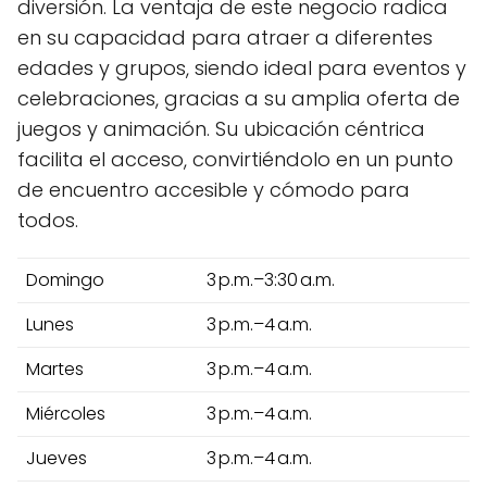
diversión. La ventaja de este negocio radica
en su capacidad para atraer a diferentes
edades y grupos, siendo ideal para eventos y
celebraciones, gracias a su amplia oferta de
juegos y animación. Su ubicación céntrica
facilita el acceso, convirtiéndolo en un punto
de encuentro accesible y cómodo para
todos.
Domingo
3 p.m.–3:30 a.m.
Lunes
3 p.m.–4 a.m.
Martes
3 p.m.–4 a.m.
Miércoles
3 p.m.–4 a.m.
Jueves
3 p.m.–4 a.m.