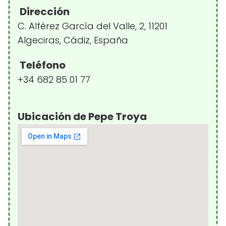
Dirección
C. Alférez García del Valle, 2, 11201
Algeciras, Cádiz, España
Teléfono
+34 682 85 01 77
Ubicación de Pepe Troya