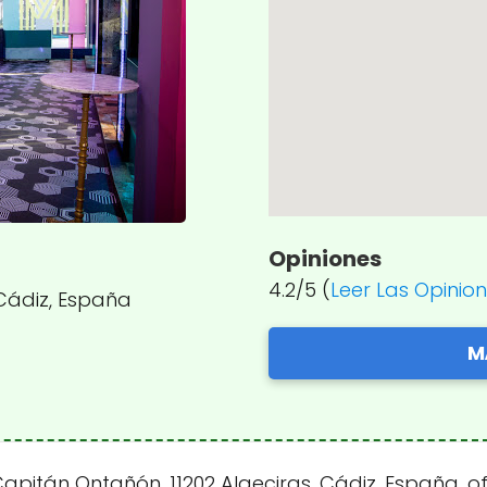
Opiniones
4.2/5 (
Leer Las Opinio
 Cádiz, España
M
apitán Ontañón, 11202 Algeciras, Cádiz, España, o