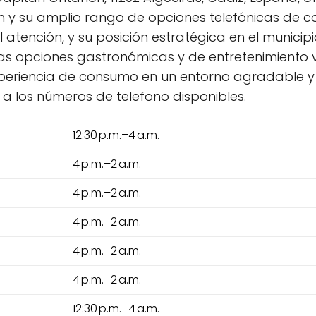
ón y su amplio rango de opciones telefónicas de c
atención, y su posición estratégica en el municipi
sas opciones gastronómicas y de entretenimiento 
riencia de consumo en un entorno agradable y 
a los números de telefono disponibles.
12:30 p.m.–4 a.m.
4 p.m.–2 a.m.
4 p.m.–2 a.m.
4 p.m.–2 a.m.
4 p.m.–2 a.m.
4 p.m.–2 a.m.
12:30 p.m.–4 a.m.