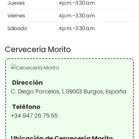
Jueves
4 p.m.–3:30 a.m.
Viernes
4 p.m.–3:30 a.m.
Sábado
4 p.m.–3:30 a.m.
Cervecería Morito
Dirección
C. Diego Porcelos, 1, 09003 Burgos, España
Teléfono
+34 947 26 75 55
Ubicación de Cervecería Morito