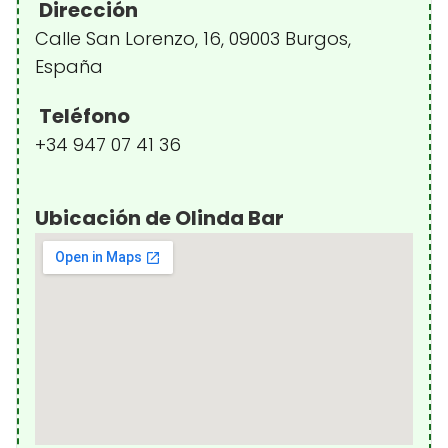
Dirección
Calle San Lorenzo, 16, 09003 Burgos,
España
Teléfono
+34 947 07 41 36
Ubicación de Olinda Bar