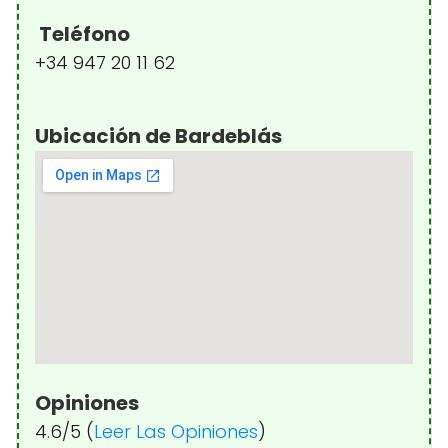
Teléfono
+34 947 20 11 62
Ubicación de Bardeblás
Opiniones
4.6/5 (
Leer Las Opiniones
)