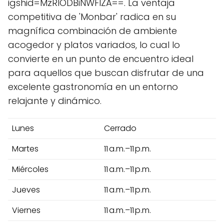
igshid=MzRlODBiNWFlZA==. La ventaja
competitiva de 'Monbar' radica en su
magnífica combinación de ambiente
acogedor y platos variados, lo cual lo
convierte en un punto de encuentro ideal
para aquellos que buscan disfrutar de una
excelente gastronomía en un entorno
relajante y dinámico.
Lunes
Cerrado
Martes
11 a.m.–11 p.m.
Miércoles
11 a.m.–11 p.m.
Jueves
11 a.m.–11 p.m.
Viernes
11 a.m.–11 p.m.