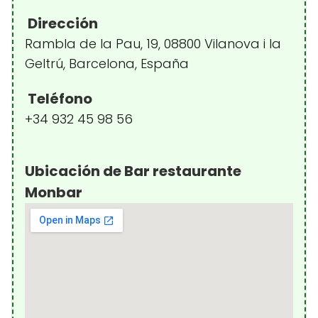
Dirección
Rambla de la Pau, 19, 08800 Vilanova i la
Geltrú, Barcelona, España
Teléfono
+34 932 45 98 56
Ubicación de Bar restaurante
Monbar