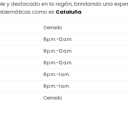
le y destacado en la región, brindando una experi
emblemáticas como es
Cataluña
.
Cerrado
8 p.m.–12 a.m.
8 p.m.–12 a.m.
8 p.m.–12 a.m.
8 p.m.–1 a.m.
8 p.m.–1 a.m.
Cerrado