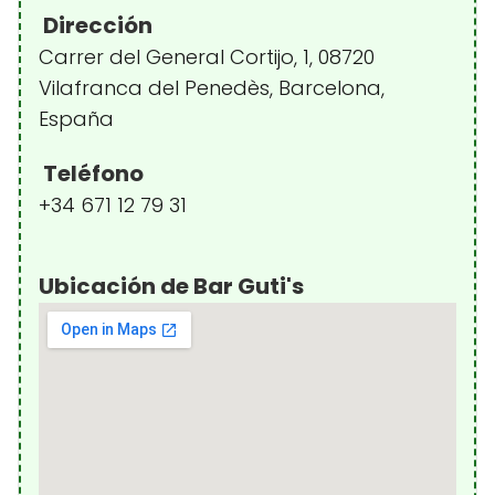
Dirección
Carrer del General Cortijo, 1, 08720
Vilafranca del Penedès, Barcelona,
España
Teléfono
+34 671 12 79 31
Ubicación de Bar Guti's