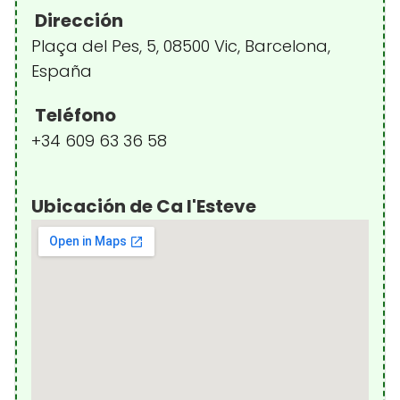
Dirección
Plaça del Pes, 5, 08500 Vic, Barcelona,
España
Teléfono
+34 609 63 36 58
Ubicación de Ca l'Esteve