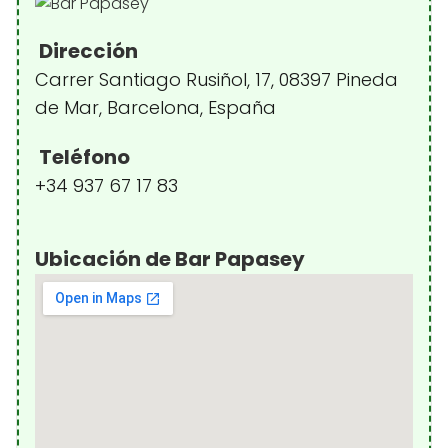
Dirección
Carrer Santiago Rusiñol, 17, 08397 Pineda
de Mar, Barcelona, España
Teléfono
+34 937 67 17 83
Ubicación de Bar Papasey