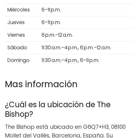
Miércoles
6–11 p.m.
Jueves
6–11 p.m.
Viernes
6 p.m.–12 a.m.
Sábado
11:30 a.m.–4 p.m., 6 p.m.–12 a.m.
Domingo
11:30 a.m.–4 p.m., 6–11 p.m.
Mas información
¿Cuál es la ubicación de The
Bishop?
The Bishop está ubicado en G6Q7+H3, 08100
Mollet del Vallès, Barcelona, España. Su