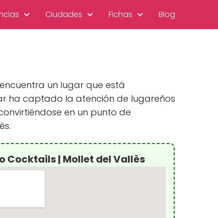
ncias
Ciudades
Fichas
Blog
e encuentra un lugar que está
bar ha captado la atención de lugareños
 convirtiéndose en un punto de
ès.
Cocktails | Mollet del Vallès