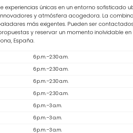
ece experiencias únicas en un entorno sofisticado
s innovadores y atmósfera acogedora. La combinac
paladares más exigentes. Pueden ser contactados al
 propuestas y reservar un momento inolvidable en
elona, España.
6 p.m.–2:30 a.m.
6 p.m.–2:30 a.m.
6 p.m.–2:30 a.m.
6 p.m.–2:30 a.m.
6 p.m.–3 a.m.
6 p.m.–3 a.m.
6 p.m.–3 a.m.