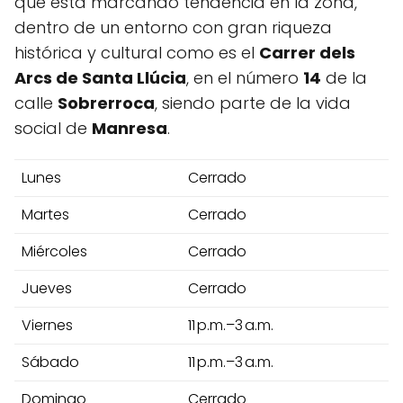
que está marcando tendencia en la zona,
dentro de un entorno con gran riqueza
histórica y cultural como es el
Carrer dels
Arcs de Santa Llúcia
, en el número
14
de la
calle
Sobrerroca
, siendo parte de la vida
social de
Manresa
.
Lunes
Cerrado
Martes
Cerrado
Miércoles
Cerrado
Jueves
Cerrado
Viernes
11 p.m.–3 a.m.
Sábado
11 p.m.–3 a.m.
Domingo
Cerrado