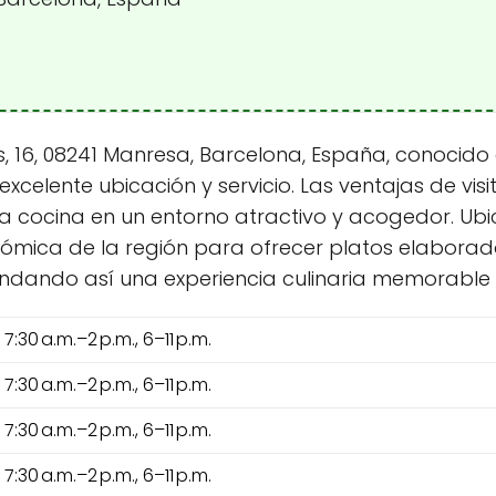
, 16, 08241 Manresa, Barcelona, España, conocido c
elente ubicación y servicio. Las ventajas de visit
ica cocina en un entorno atractivo y acogedor. Ub
ómica de la región para ofrecer platos elaborados
indando así una experiencia culinaria memorable a
7:30 a.m.–2 p.m., 6–11 p.m.
7:30 a.m.–2 p.m., 6–11 p.m.
7:30 a.m.–2 p.m., 6–11 p.m.
7:30 a.m.–2 p.m., 6–11 p.m.