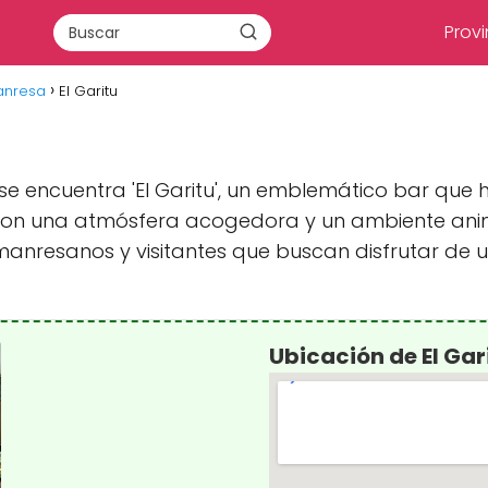
Provi
anresa
El Garitu
e encuentra 'El Garitu', un emblemático bar que ha
 Con una atmósfera acogedora y un ambiente anima
anresanos y visitantes que buscan disfrutar de
Ubicación de El Gar