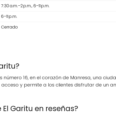
7:30 a.m.–2 p.m., 6–11 p.m.
6–11 p.m.
Cerrado
aritu?
ants número 16, en el corazón de Manresa, una ciud
su acceso y permite a los clientes disfrutar de u
 El Garitu en reseñas?