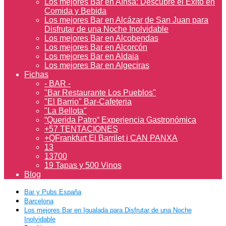
Los mejores Bar en Aínsa: Descubre el Éxito en
Comida y Bebida
Los mejores Bar en Alcázar de San Juan para
Disfrutar de una Noche Inolvidable
Los mejores Bar en Alcobendas
Los mejores Bar en Alcorcón
Los mejores Bar en Aldaia
Los mejores Bar en Algeciras
Fichas
- BAR -
"Bar Restaurante Los Pueblos"
"El Barrio" Bar-Cafeteria
"La Bellota"
“Querida Patro“ Experiencia Gastronómica
+57 TENTACIONES
+QFrankfurt El Barrilet i CAN PANXA
13
13700
19 Tapas y 500 Vinos
Blog
Bar y Pubs España
Barcelona
Los mejores Bar en Igualada para Disfrutar de una Noche
Inolvidable