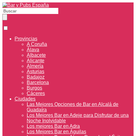
Provincias
A Coruña
Álava
Albacete
Alicante
Almería
Asturias
Badajoz
Barcelona
Burgos
Cáceres
Ciudades
Las Mejores Opciones de Bar en Alcalá de
Guadaíra
Los Mejores Bar en Adeje para Disfrutar de una
Noche Inolvidable
Los mejores Bar en Adra
Los Mejores Bar en Águilas