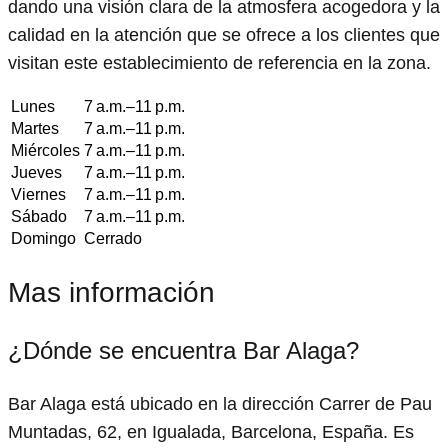
dando una visión clara de la atmosfera acogedora y la
calidad en la atención que se ofrece a los clientes que
visitan este establecimiento de referencia en la zona.
Lunes
7 a.m.–11 p.m.
Martes
7 a.m.–11 p.m.
Miércoles
7 a.m.–11 p.m.
Jueves
7 a.m.–11 p.m.
Viernes
7 a.m.–11 p.m.
Sábado
7 a.m.–11 p.m.
Domingo
Cerrado
Mas información
¿Dónde se encuentra Bar Alaga?
Bar Alaga está ubicado en la dirección Carrer de Pau
Muntadas, 62, en Igualada, Barcelona, España. Es